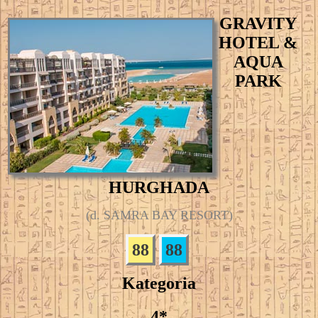
GRAVITY
HOTEL &
AQUA
PARK
HURGHADA
(d. SAMRA BAY RESORT)
88
88
Kategoria
4*