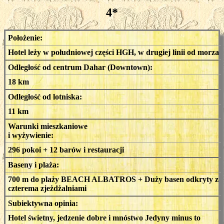
4*
Położenie:
Hotel leży w południowej części HGH, w drugiej linii od morza
Odległość od centrum Dahar (Downtown):
18 km
Odległość od lotniska:
11 km
Warunki mieszkaniowe
i wyżywienie:
296 pokoi + 12 barów i restauracji
Baseny i plaża:
700 m do plaży BEACH ALBATROS + Duży basen odkryty z
czterema zjeżdżalniami
Subiektywna opinia:
Hotel świetny, jedzenie dobre i mnóstwo Jedyny minus to