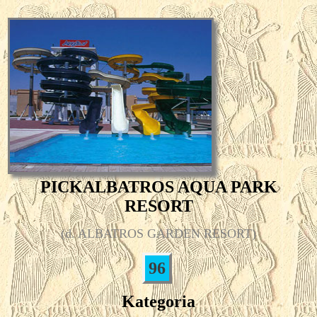
PICKALBATROS AQUA PARK
RESORT
(d. ALBATROS GARDEN RESORT)
96
Kategoria