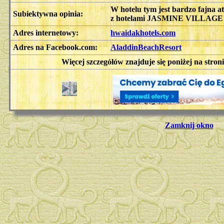
W hotelu tym jest bardzo fajna at
Subiektywna opinia:
z hotelami JASMINE VILLAGE
Adres internetowy:
hwaidakhotels.com
Adres na Facebook.com:
AladdinBeachResort
Więcej szczegółów znajduje się poniżej na stron
Zamknij okno