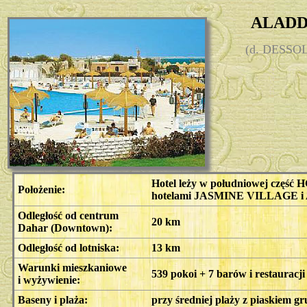
ALADD
(d. DESS
Hotel leży w południowej część H
Położenie:
hotelami JASMINE VILLAGE i
Odległość od centrum
20 km
Dahar (Downtown):
Odległość od lotniska:
13 km
Warunki mieszkaniowe
539 pokoi + 7 barów i restauracji
i wyżywienie:
Baseny i plaża:
przy średniej plaży z piaskiem gr