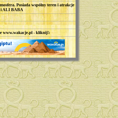
mosfera. Posiada wspólny teren i atrakcje
 i ALI BABA
ie www.wakacje.pl - kliknij!: