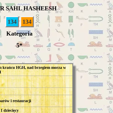
SR SAHL HASHEESH
134
134
Kategoria
5*
ym krańcu HGH, nad brzegiem morza w
H
arów i restauracji
 1 dziecięcy