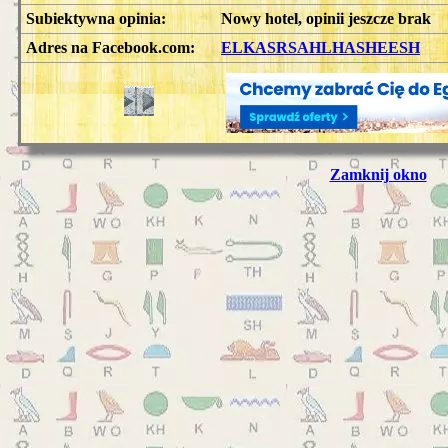
Subiektywna opinia:
Nowy hotel, opinii jeszcze brak
Adres na Facebook.com:
ELKASRSAHLHASHEESH
Zamknij okno