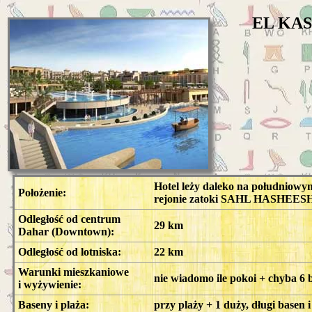
EL KA
Hotel leży daleko na południow
Położenie:
rejonie zatoki SAHL HASHEES
Odległość od centrum
29 km
Dahar (Downtown):
Odległość od lotniska:
22 km
Warunki mieszkaniowe
nie wiadomo ile pokoi + chyba 6 b
i wyżywienie:
Baseny i plaża:
przy plaży + 1 duży, długi basen i