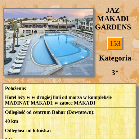
JAZ
MAKADI
GARDENS
153
Kategoria
3*
Położenie:
Hotel leży w w drugiej linii od morza w kompleksie
MADINAT MAKADI, w zatoce MAKADI
Odległość od centrum Dahar (Downtown):
40 km
Odległość od lotniska: