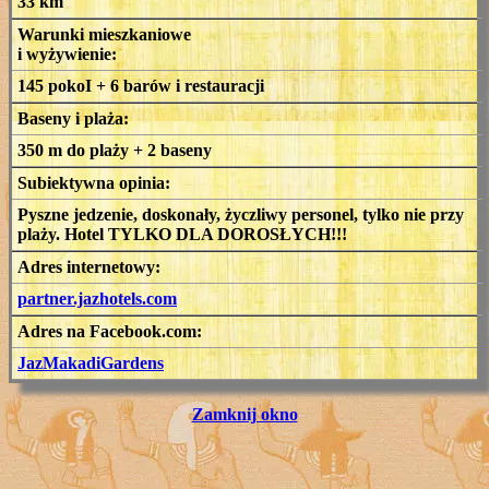
33 km
Warunki mieszkaniowe
i wyżywienie:
145 pokoI + 6 barów i restauracji
Baseny i plaża:
350 m do plaży + 2 baseny
Subiektywna opinia:
Pyszne jedzenie, doskonały, życzliwy personel, tylko nie przy
plaży. Hotel TYLKO DLA DOROSŁYCH!!!
Adres internetowy:
partner.jazhotels.com
Adres na Facebook.com:
JazMakadiGardens
Zamknij okno