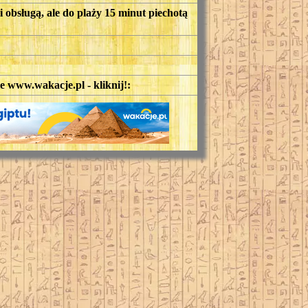
 obsługą, ale do plaży 15 minut piechotą
ie www.wakacje.pl - kliknij!: