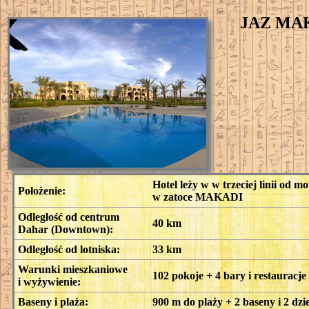
JAZ MA
Hotel leży w w trzeciej linii 
Położenie:
w zatoce MAKADI
Odległość od centrum
40 km
Dahar (Downtown):
Odległość od lotniska:
33 km
Warunki mieszkaniowe
102 pokoje + 4 bary i restauracje
i wyżywienie:
Baseny i plaża:
900 m do plaży + 2 baseny i 2 dzi