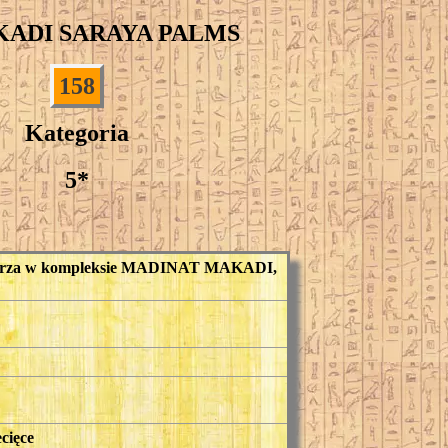
KADI SARAYA PALMS
158
Kategoria
5*
od morza w kompleksie MADINAT MAKADI,
ecięce