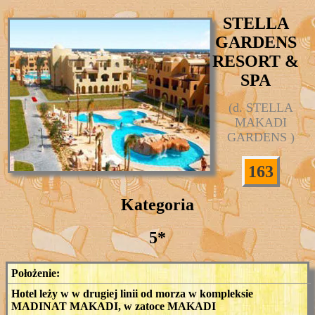
STELLA
GARDENS
RESORT &
SPA
(d. STELLA
MAKADI
GARDENS )
163
Kategoria
5*
Położenie:
Hotel leży w w drugiej linii od morza w kompleksie
MADINAT MAKADI, w zatoce MAKADI